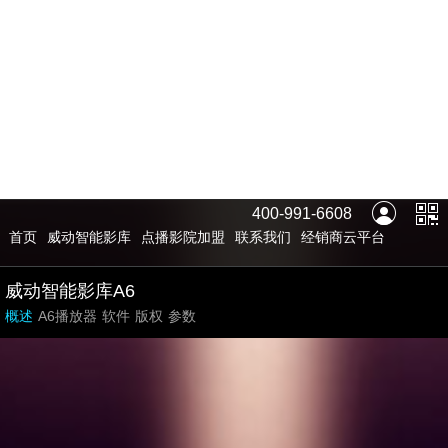
400-991-6608
首页
威动智能影库
点播影院加盟
联系我们
经销商云平台
威动智能影库A6
概述
A6播放器
软件
版权
参数